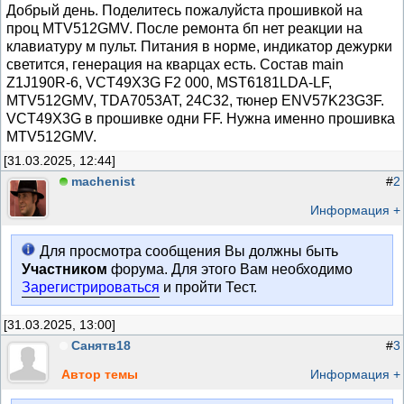
Добрый день. Поделитесь пожалуйста прошивкой на
проц MTV512GMV. После ремонта бп нет реакции на
клавиатуру м пульт. Питания в норме, индикатор дежурки
светится, генерация на кварцах есть. Состав main
Z1J190R-6, VCT49X3G F2 000, MST6181LDA-LF,
MTV512GMV, TDA7053AT, 24C32, тюнер ENV57K23G3F.
VCT49X3G в прошивке одни FF. Нужна именно прошивка
MTV512GMV.
[31.03.2025, 12:44]
machenist
#
2
Информация +
Для просмотра сообщения Вы должны быть
Участником
форума. Для этого Вам необходимо
Зарегистрироваться
и пройти Тест.
[31.03.2025, 13:00]
Санятв18
#
3
Автор темы
Информация +