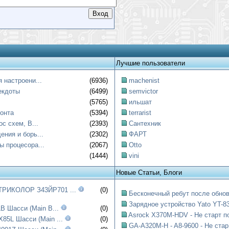
Лучшие пользователи
 настроени...
(6936)
machenist
екдоты
(6499)
semvictor
(5765)
ильшат
онта
(5394)
terrarist
ос схем, B...
(2393)
Сантехник
ния и борь...
(2302)
ФАРТ
ы процесора...
(2067)
Otto
(1444)
vini
Новые Статьи, Блоги
РИКОЛОР З43ЙР701 ...
(0)
Бесконечный ребут после обнов
Зарядное устройство Yato YT-83
B Шасси (Main B...
(0)
Asrock X370M-HDV - Не старт по
85L Шасси (Main ...
(0)
GA-A320M-H - A8-9600 - Не стар.