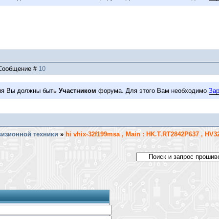
| Сообщение #
10
ия Вы должны быть
Участником
форума. Для этого Вам необходимо
Зар
визионной техники
»
hi vhix-32f199msa , Main : HK.T.RT2842P637 , HV