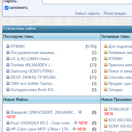
Пароль:
запомнить
Забыл пароль
·
Регистрация
Статистика сайта
Последние темы
Читаемые темы
RT809H
(
5765
)
Для поднятия
Посудомоечная машина...
(
2
)
Любимые ан
LG (LJ6) LD66H chass...
(
8
)
RT809H
Toshiba 48L3443DEV (...
(
23
)
Приколы рем
Samsung UE50TU7090U ...
(
2
)
Поиск и запр
DEXP 24HKN1 TP.MS366...
(
15
)
Способы обще
СМА eco bubble Samsu...
(
4
)
Продаю тдкс
Холодильника Bosh KG...
(
0
)
Загадки
Новые Файлы
Новые Прошивки
ТРИКОЛОР Т
Blaupunkt 32WGC5000T, 2841AM5C...
(0)
NEW
NEW
KIVI 65U740L
Asus UX5401EA R2.2 - Скан плат...
NEW
(0)
SONY KD-65X
HP Color Laser MFP 178nw / 179...
NEW
(0)