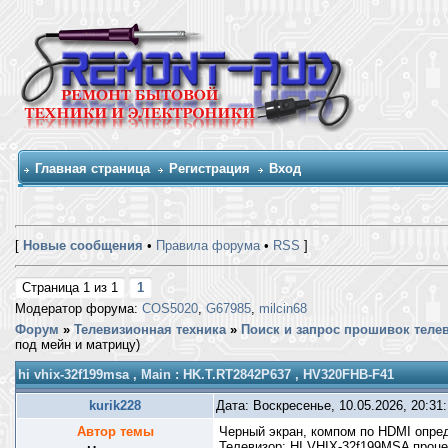
Главная страница
Регистрация
Вход
[
Новые сообщения
•
Правила форума
•
RSS
]
Страница
1
из
1
1
Модератор форума:
COS5020
,
G67985
,
milcin68
Форум
»
Телевизионная техника
»
Поиск и запрос прошивок теле
под мейн и матрицу)
hi vhix-32f199msa , Main : HK.T.RT2842P637 , HV320FHB-F41
kurik228
Дата: Воскресенье, 10.05.2026, 20:31
Автор темы
Черный экран, компом по HDMI опред
Телевизор: HI VHIX-32f199MSA проце