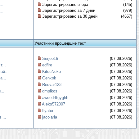
...
Зарегистрировано вчера
(145)
Зарегистрировано за 7 дней
(979)
..
Зарегистрировано за 30 дней
(4657)
я
Участники прошедшие тест
Serjeo16
(07.08.2026)
...
edfire
(07.08.2026)
ай...
KitsuNeko
(07.08.2026)
а...
Genkok
(07.08.2026)
Redvar123
(07.08.2026)
...
dmpikos
(07.08.2026)
awsedrftgyghh
(07.08.2026)
Aleks572007
(07.08.2026)
Ilyator
(07.08.2026)
 ...
jacoiaria
(07.08.2026)