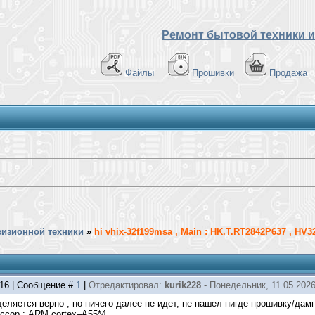
Ремонт бытовой техники и
Файлы
Прошивки
Продажа
визионной техники
»
hi vhix-32f199msa , Main : HK.T.RT2842P637 , HV
:16 | Сообщение #
1
|
Отредактировал:
kurik228
-
Понедельник, 11.05.2026
еляется верно , но ничего далее не идет, не нашел нигде прошивку/дамп
ссор : ARM cortex–A55*4