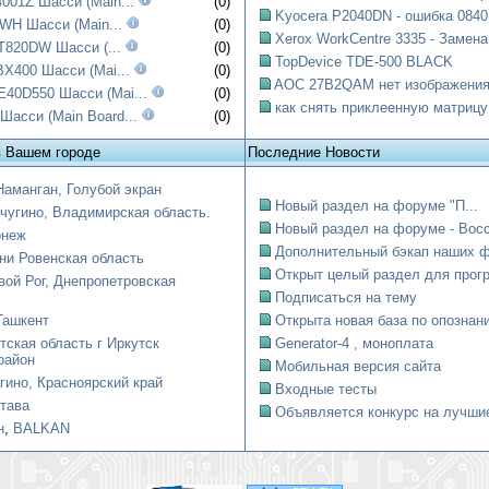
001Z Шасси (Main...
(0)
Kyocera P2040DN - ошибка 0840:
WH Шасси (Main...
(0)
Xerox WorkCentre 3335 - Замена.
T820DW Шасси (...
(0)
TopDevice TDE-500 BLACK
X400 Шасси (Mai...
(0)
AOC 27B2QAM нет изображени
0D550 Шасси (Mai...
(0)
как снять приклеенную матрицу
асси (Main Board...
(0)
в Вашем городе
Последние Новости
Наманган, Голубой экран
Новый раздел на форуме "П...
чугино, Владимирская область.
Новый раздел на форуме - Восст
онеж
Дополнительный бэкап наших ф
ни Ровенская область
Открыт целый раздел для прогр
вой Рог, Днепропетровская
Подписаться на тему
Ташкент
Открыта новая база по опознани
тская область г Иркутск
Generator-4 , моноплата
район
Мобильная версия сайта
гино, Красноярский край
Входные тесты
тава
Объявляется конкурс на лучшие
н
,
BALKAN