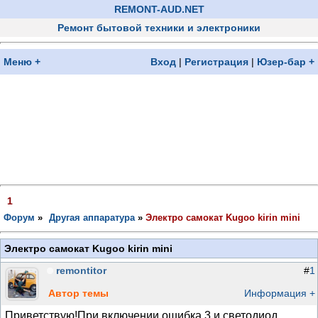
REMONT-AUD.NET
Ремонт бытовой техники и электроники
Меню +
Вход
|
Регистрация
|
Юзер-бар +
1
Форум
»
Другая аппаратура
»
Электро самокат Kugoo kirin mini
Электро самокат Kugoo kirin mini
remontitor
#
1
Автор темы
Информация +
Приветствую!При включении ошибка 3 и светодиод