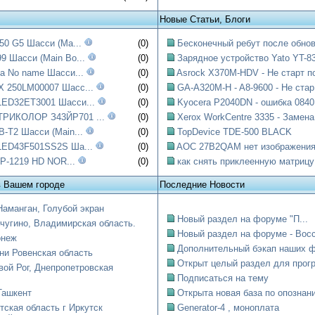
Новые Статьи, Блоги
50 G5 Шасси (Ma...
(0)
Бесконечный ребут после обнов
 Шасси (Main Bo...
(0)
Зарядное устройство Yato YT-83
a No name Шасси...
(0)
Asrock X370M-HDV - Не старт по
 250LM00007 Шасс...
(0)
GA-A320M-H - A8-9600 - Не стар.
ED32ET3001 Шасси...
(0)
Kyocera P2040DN - ошибка 0840:
РИКОЛОР З43ЙР701 ...
(0)
Xerox WorkCentre 3335 - Замена.
-T2 Шасси (Main...
(0)
TopDevice TDE-500 BLACK
LED43F501SS2S Ша...
(0)
AOC 27B2QAM нет изображени
 SP-1219 HD NOR...
(0)
как снять приклеенную матрицу
в Вашем городе
Последние Новости
Наманган, Голубой экран
Новый раздел на форуме "П...
чугино, Владимирская область.
Новый раздел на форуме - Восст
онеж
Дополнительный бэкап наших ф
ни Ровенская область
Открыт целый раздел для прогр
вой Рог, Днепропетровская
Подписаться на тему
Ташкент
Открыта новая база по опознани
тская область г Иркутск
Generator-4 , моноплата