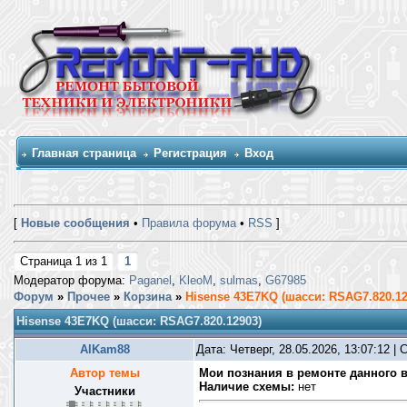
Главная страница
Регистрация
Вход
[
Новые сообщения
•
Правила форума
•
RSS
]
Страница
1
из
1
1
Модератор форума:
Paganel
,
KleoM
,
sulmas
,
G67985
Форум
»
Прочее
»
Корзина
»
Hisense 43E7KQ (шасси: RSAG7.820.12
Hisense 43E7KQ (шасси: RSAG7.820.12903)
AlKam88
Дата: Четверг, 28.05.2026, 13:07:12 
Автор темы
Мои познания в ремонте данного в
Наличие схемы:
нет
Участники