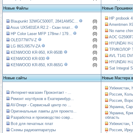
Новые Файлы
Новые Прошивки
HP probook 4
Blaupunkt 32WGC5000T, 2841AM5C...
(0)
Amentmen X99
Asus UX5401EA R2.2 - Скан плат...
(0)
No name chin
HP Color Laser MFP 178nw / 179...
(0)
AOC G2590FX
OLED77W7V-Z
(0)
HYUNDAI H-L
LG 86SJ957V-ZA
(0)
ТРИКОЛОР Т
KENWOOD KR-950, KR-950B
(0)
AVL T141 DVB
KENWOOD KR-930
(0)
HYUNDAI H-
KENWOOD KR-850, KR-865G
(0)
Sat Integral
Новые сайты
Новые Мастера 
Узбекистан
,
Интернет-магазин Проконтакт - ...
Россия
,
Коль
Ремонт ноутбуков в Екатеринбур...
Россия
,
Вор
AV-Dnepr - Сервисный центр по ...
Украина
,
Сар
Оригинальные лампы для проекто...
Украина
,
Кри
Разработка и производство совр...
область
Всё для печатных плат
Узбекистан
,
Схемы радиоаппаратуры
Россия
,
Ирку