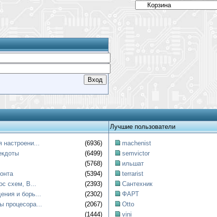
Лучшие пользователи
 настроени...
(6936)
machenist
екдоты
(6499)
semvictor
(5768)
ильшат
онта
(5394)
terrarist
ос схем, B...
(2393)
Сантехник
ния и борь...
(2302)
ФАРТ
ы процесора...
(2067)
Otto
(1444)
vini