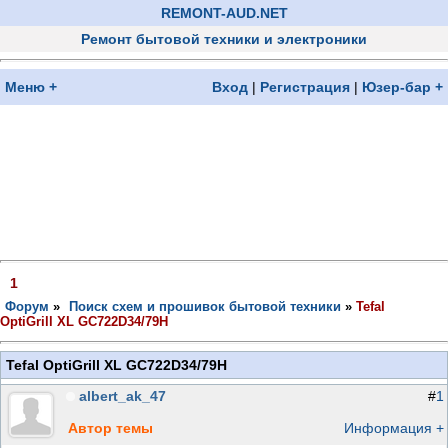
REMONT-AUD.NET
Ремонт бытовой техники и электроники
Меню +
Вход
|
Регистрация
|
Юзер-бар +
1
Форум
»
Поиск схем и прошивок бытовой техники
»
Tefal
OptiGrill XL GC722D34/79H
Tefal OptiGrill XL GC722D34/79H
albert_ak_47
#
1
Автор темы
Информация +