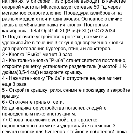
на грилях "этой серии", из строя не выходит! В качестве
опорной частоты МК использует сетевые 50 Гц, через
мегаомное сопротивление. Процедура калибровки на
разных моделях почти одинаковая. Основное отличие
лишь в комбинации нажатия кнопок. Повторная
калибровка: Tefal OptiGrill XL(Plus)+ XL)) GC722d34
1• Подключите устройство к розетке, нажмите и
удерживайте в течение 3 секунд одновременно кнопки
для приготовления бургеров, птицы и лобстеров.
2 • Кнопка "Рыба" мигнет 3 раза.
3 • Как только кнопка "Рыба" станет светится постоянно,
откройте решетку, установите разделитель (высотой 1 ½
дюйма)3,5-4 см)) и закройте крышку.
4 • Нажмите кнопку "Рыба" и отпустите ее, она мигнет
еще 3 раза.
5 • Откройте крышку гриля, снимите прокладку и закройте
крышку.
6 • Отключите гриль от сети.
Когда индикатор устройства погаснет, следуйте
приведенным ниже инструкциям.
7 • Снова подключите устройство к розетке,
одновременно нажмите и удерживайте в течение 3
секунд (кнопки для бургеров, стейков и лобстеров), пока