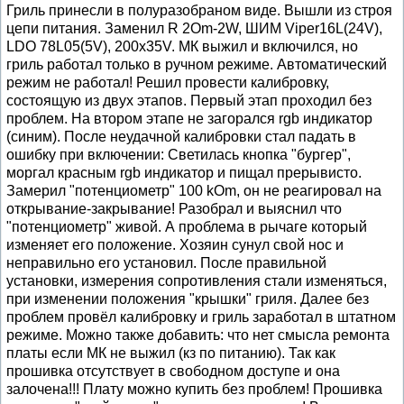
Гриль принесли в полуразобраном виде. Вышли из строя
цепи питания. Заменил R 2Om-2W, ШИМ Viper16L(24V),
LDO 78L05(5V), 200x35V. МК выжил и включился, но
гриль работал только в ручном режиме. Автоматический
режим не работал! Решил провести калибровку,
состоящую из двух этапов. Первый этап проходил без
проблем. На втором этапе не загорался rgb индикатор
(синим). После неудачной калибровки стал падать в
ошибку при включении: Светилась кнопка "бургер",
моргал красным rgb индикатор и пищал прерывисто.
Замерил "потенциометр" 100 kOm, он не реагировал на
открывание-закрывание! Разобрал и выяснил что
"потенциометр" живой. А проблема в рычаге который
изменяет его положение. Хозяин сунул свой нос и
неправильно его установил. После правильной
установки, измерения сопротивления стали изменяться,
при изменении положения "крышки" гриля. Далее без
проблем провёл калибровку и гриль заработал в штатном
режиме. Можно также добавить: что нет смысла ремонта
платы если МК не выжил (кз по питанию). Так как
прошивка отсутствует в свободном доступе и она
залочена!!! Плату можно купить без проблем! Прошивка