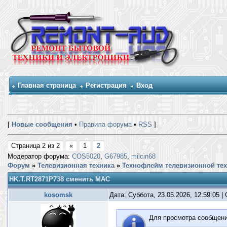
Главная страница
Регистрация
Вход
[
Новые сообщения
•
Правила форума
•
RSS
]
Страница
2
из
2
«
1
2
Модератор форума:
COS5020
,
G67985
,
milcin68
Форум
»
Телевизионная техника
»
Технофлейм телевизионной те
HK.T.RT2871P738 сменить MAC
kosomsk
Дата: Суббота, 23.05.2026, 12:59:05 
Для просмотра сообщен