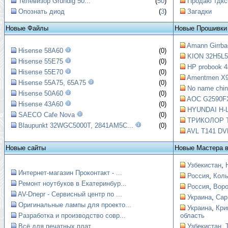
Телевизор Grundig 50...
(
50
)
Продаю тдкс
Опознать диод
(
3
)
Загадки
Новые Файлы
Новые Прошивки
Amann Girrbac
Hisense 58A60
(0)
KION 32H5L56
Hisense 55E75
(0)
HP probook 4
Hisense 55E70
(0)
Amentmen X99
Hisense 55A75, 65A75
(0)
No name chin
Hisense 50A60
(0)
AOC G2590FX
Hisense 43A60
(0)
HYUNDAI H-L
SAECO Cafe Nova
(0)
ТРИКОЛОР Т
Blaupunkt 32WGC5000T, 2841AM5C...
(0)
AVL T141 DVB
Новые сайты
Новые Мастера 
Узбекистан
,
Интернет-магазин Проконтакт - ...
Россия
,
Коль
Ремонт ноутбуков в Екатеринбур...
Россия
,
Вор
AV-Dnepr - Сервисный центр по ...
Украина
,
Сар
Оригинальные лампы для проекто...
Украина
,
Кри
Разработка и производство совр...
область
Всё для печатных плат
Узбекистан
,