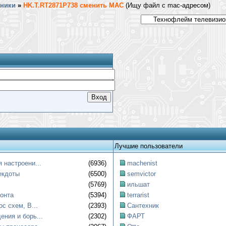
хники
»
HK.T.RT2871P738 сменить MAC
(Ищу файл с mac-адресом)
Лучшие пользователи
 настроени...
(6936)
machenist
екдоты
(6500)
semvictor
(5769)
ильшат
онта
(5394)
terrarist
ос схем, B...
(2393)
Сантехник
ния и борь...
(2302)
ФАРТ