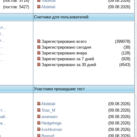
(постов: 5714)
VadMax
(09.08.2026)
(постов: 5427)
Abdelali
(09.08.2026)
Счетчики для пользователей
л...
...
...
Зарегистрировано всего
(399078)
..
Зарегистрировано сегодня
(38)
...
Зарегистрировано вчера
(128)
Зарегистрировано за 7 дней
(928)
..
Зарегистрировано за 30 дней
(4543)
я
Участники прошедшие тест
Abdelali
(09.08.2026)
...
Stas_M
(09.08.2026)
ай...
anarwarn
(09.08.2026)
а...
Hedgehoge
(09.08.2026)
koshkoman
(09.08.2026)
...
Brenorf
(09.08.2026)