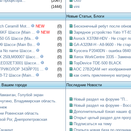
ы процесора...
(2067)
Otto
(1444)
vini
Новые Статьи, Блоги
h Ceramill Mot...
NEW
(0)
Бесконечный ребут после обнов
KF Шасси (Main ...
NEW
(0)
Зарядное устройство Yato YT-83
50 G5 Шасси (Ma...
(0)
Asrock X370M-HDV - Не старт по
 Шасси (Main Bo...
(0)
GA-A320M-H - A8-9600 - Не стар.
a No name Шасси...
(0)
Kyocera P2040DN - ошибка 0840:
 250LM00007 Шасс...
(0)
Xerox WorkCentre 3335 - Замена.
ED32ET3001 Шасси...
(0)
TopDevice TDE-500 BLACK
РИКОЛОР З43ЙР701 ...
(0)
AOC 27B2QAM нет изображени
-T2 Шасси (Main...
(0)
как снять приклеенную матрицу
в Вашем городе
Последние Новости
Наманган, Голубой экран
Новый раздел на форуме "П...
чугино, Владимирская область.
Новый раздел на форуме - Восст
онеж
Дополнительный бэкап наших ф
ни Ровенская область
Открыт целый раздел для прогр
вой Рог, Днепропетровская
Подписаться на тему
Ташкент
Открыта новая база по опознани