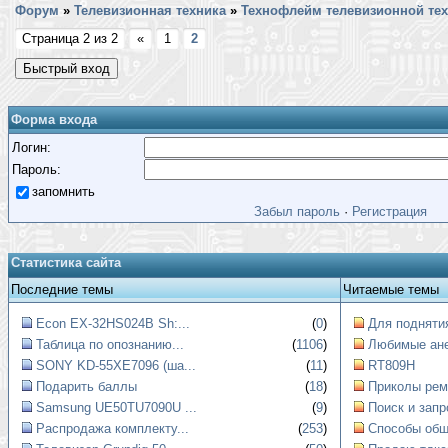
Форум
»
Телевизионная техника
»
Технофлейм телевизионной те
Страница
2
из
2
«
1
2
Форма входа
Логин:
Пароль:
запомнить
Забыл пароль
·
Регистрация
Статистика сайта
Последние темы
Читаемые темы
Econ EX-32HS024B Sh:...
(
0
)
Для поднятия
Таблица по опознанию...
(
1106
)
Любимые ан
SONY KD-55XE7096 (ша...
(
11
)
RT809H
Подарить баллы
(
18
)
Приколы рем
Samsung UE50TU7090U ...
(
9
)
Поиск и запр
Распродажа комплекту...
(
253
)
Способы обще