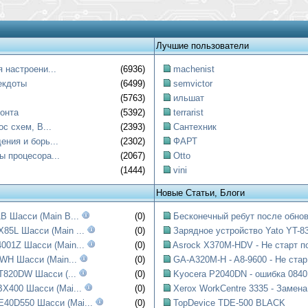
Лучшие пользователи
 настроени...
(6936)
machenist
екдоты
(6499)
semvictor
(5763)
ильшат
онта
(5392)
terrarist
ос схем, B...
(2393)
Сантехник
ния и борь...
(2302)
ФАРТ
ы процесора...
(2067)
Otto
(1444)
vini
Новые Статьи, Блоги
B Шасси (Main B...
(0)
Бесконечный ребут после обнов
85L Шасси (Main ...
(0)
Зарядное устройство Yato YT-83
001Z Шасси (Main...
(0)
Asrock X370M-HDV - Не старт по
WH Шасси (Main...
(0)
GA-A320M-H - A8-9600 - Не стар.
T820DW Шасси (...
(0)
Kyocera P2040DN - ошибка 0840:
X400 Шасси (Mai...
(0)
Xerox WorkCentre 3335 - Замена.
0D550 Шасси (Mai...
(0)
TopDevice TDE-500 BLACK