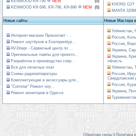
KENWOOD KR-790
NEW
(0)
KHONS G2Y Ш
KENWOOD KR-596, KR-796, KR-896
NEW
(0)
MANTA 320M9
Новые сайты
Новые Мастера 
Узбекистан
,
Интернет-магазин Проконтакт - ...
Россия
,
Коль
Ремонт ноутбуков в Екатеринбур...
Россия
,
Вор
AV-Dnepr - Сервисный центр по ...
Украина
,
Сар
Оригинальные лампы для проекто...
Украина
,
Кри
Разработка и производство совр...
область
Всё для печатных плат
Узбекистан
,
Схемы радиоаппаратуры
Россия
,
Ирку
Свердловский 
Комплектующие и аксессуары для...
Россия
,
Кура
"Comstar" Ремонт ноу...
Украина
,
Пол
Ремонт мониторов в Одессе
Туркмениста
Обратная связь
|
Политика 