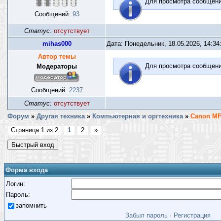
Для просмотра сообщен
Сообщений:
93
Статус:
отсутствует
mihas000
Дата: Понедельник, 18.05.2026, 14:3
Автор темы
Для просмотра сообщен
Модераторы
Сообщений:
2237
Статус:
отсутствует
Форум
»
Другая техника
»
Компьютерная и оргтехника
»
Canon M
Страница
1
из
2
1
2
»
Форма входа
Логин:
Пароль:
запомнить
Забыл пароль
·
Регистрация