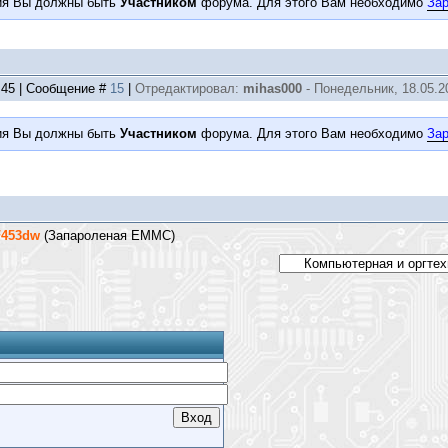
ия Вы должны быть
Участником
форума. Для этого Вам необходимо
Зар
4:45 | Сообщение #
15
|
Отредактировал:
mihas000
-
Понедельник, 18.05.20
ия Вы должны быть
Участником
форума. Для этого Вам необходимо
Зар
F453dw
(Запароленая EMMC)