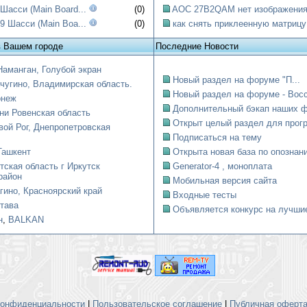
асси (Main Board...
(0)
AOC 27B2QAM нет изображени
 Шасси (Main Boa...
(0)
как снять приклеенную матрицу
в Вашем городе
Последние Новости
Наманган, Голубой экран
Новый раздел на форуме "П...
чугино, Владимирская область.
Новый раздел на форуме - Восст
онеж
Дополнительный бэкап наших ф
ни Ровенская область
Открыт целый раздел для прогр
вой Рог, Днепропетровская
Подписаться на тему
Ташкент
Открыта новая база по опознани
тская область г Иркутск
Generator-4 , моноплата
район
Мобильная версия сайта
гино, Красноярский край
Входные тесты
тава
Объявляется конкурс на лучшие
н
,
BALKAN
конфиденциальности
|
Пользовательское соглашение
|
Публичная оферта 