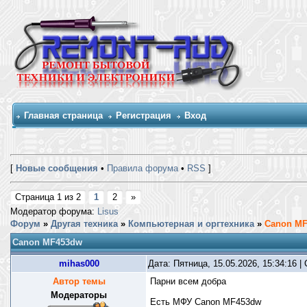
Главная страница
Регистрация
Вход
[
Новые сообщения
•
Правила форума
•
RSS
]
Страница
1
из
2
1
2
»
Модератор форума:
Lisus
Форум
»
Другая техника
»
Компьютерная и оргтехника
»
Canon M
Canon MF453dw
mihas000
Дата: Пятница, 15.05.2026, 15:34:16 
Автор темы
Парни всем добра
Модераторы
Есть МФУ Canon MF453dw