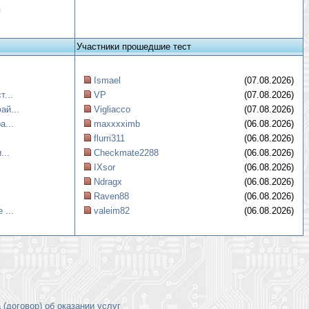
я
Участники прошедшие тест
Ismael
(07.08.2026)
...
VP
(07.08.2026)
ай...
Vigliacco
(07.08.2026)
а...
maxxxximb
(06.08.2026)
flurri311
(06.08.2026)
...
Checkmate2288
(06.08.2026)
IXsor
(06.08.2026)
Ndragx
(06.08.2026)
Raven88
(06.08.2026)
 ...
valeim82
(06.08.2026)
(договор) об оказании услуг