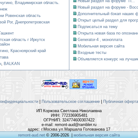
Новый раздел на форуме "П...
чугино, Владимирская область.
Новый раздел на форуме - Восст
онеж
Дополнительный бэкап наших ф
ни Ровенская область
Открыт целый раздел для прогр
вой Рог, Днепропетровская
Подписаться на тему
Ташкент
Открыта новая база по опознани
тская область г Иркутск
Generator-4 , моноплата
район
Мобильная версия сайта
гино, Красноярский край
Входные тесты
тава
Объявляется конкурс на лучшие
н
,
BALKAN
конфиденциальности
|
Пользовательское соглашение
|
Публичная оферта 
ИП Коржова Светлана Николаевна
ИНН: 772336905481
ОГРНИП: 324774600307422
e-mail: remont-aud@rambler.ru
адрес: г.Москва ул.Маршала Голованова 17
remont-aud.net
© 2006-2026
|
мобильная версия сайта