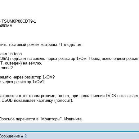
- TSUM0P88CDT9-1
 480MA
чить тестовый режим матрицы. Что сделал:
паял на tcon
K76206A) подпаял на землю через резистор 1кОм. Перед включением реши
T, обведен) на землю.
t mode?
 землю через резистор 1кОм?
в через резистор 1кОм?
аходится в тестовом режиме, но нет, при подключении LVDS показывает 
а DSUB показывает картинку (полосит).
Просьба перенести в "Монитoры". Извините.
| Сообщение #
2