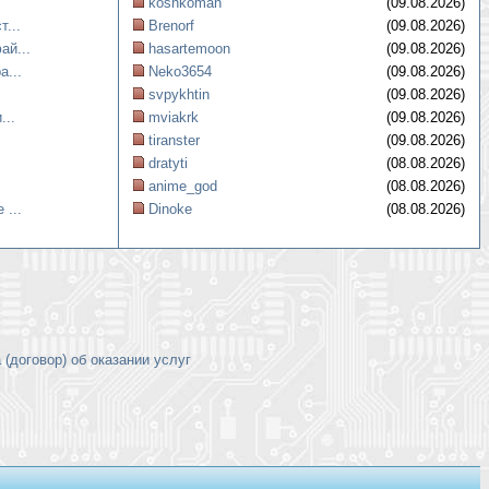
koshkoman
(09.08.2026)
...
Brenorf
(09.08.2026)
ай...
hasartemoon
(09.08.2026)
а...
Neko3654
(09.08.2026)
svpykhtin
(09.08.2026)
...
mviakrk
(09.08.2026)
tiranster
(09.08.2026)
dratyti
(08.08.2026)
anime_god
(08.08.2026)
 ...
Dinoke
(08.08.2026)
(договор) об оказании услуг