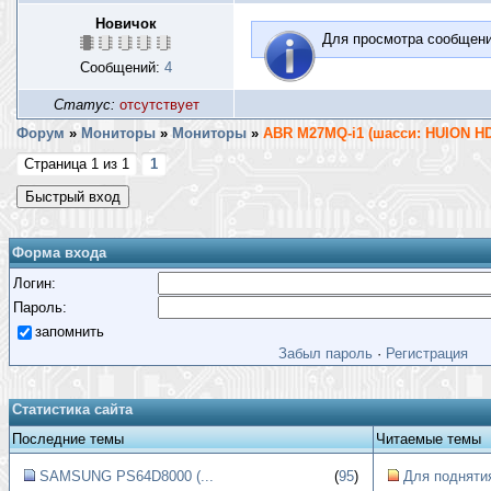
Новичок
Для просмотра сообщен
Сообщений:
4
Статус:
отсутствует
Форум
»
Мониторы
»
Монитoры
»
ABR M27MQ-i1 (шасси: HUION H
Страница
1
из
1
1
Форма входа
Логин:
Пароль:
запомнить
Забыл пароль
·
Регистрация
Статистика сайта
Последние темы
Читаемые темы
SAMSUNG PS64D8000 (...
(
95
)
Для поднятия