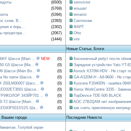
екдоты
(6500)
semvictor
(5769)
ильшат
онта
(5394)
terrarist
ос схем, B...
(2393)
Сантехник
ния и борь...
(2302)
ФАРТ
ы процесора...
(2067)
Otto
(1444)
vini
Новые Статьи, Блоги
KF Шасси (Main ...
NEW
(0)
Бесконечный ребут после обнов
50 G5 Шасси (Ma...
(0)
Зарядное устройство Yato YT-83
 Шасси (Main Bo...
(0)
Asrock X370M-HDV - Не старт по
a No name Шасси...
(0)
GA-A320M-H - A8-9600 - Не стар.
 250LM00007 Шасс...
(0)
Kyocera P2040DN - ошибка 0840:
ED32ET3001 Шасси...
(0)
Xerox WorkCentre 3335 - Замена.
РИКОЛОР З43ЙР701 ...
(0)
TopDevice TDE-500 BLACK
-T2 Шасси (Main...
(0)
AOC 27B2QAM нет изображени
LED43F501SS2S Ша...
(0)
как снять приклеенную матрицу
в Вашем городе
Последние Новости
Наманган, Голубой экран