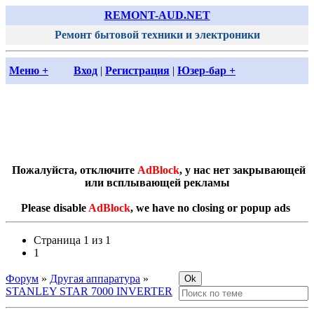
REMONT-AUD.NET
Ремонт бытовой техники и электроники
Меню +
Вход
|
Регистрация
|
Юзер-бар +
Пожалуйста, отключите
AdBlock
, у нас нет закрывающей
или всплывающей рекламы
Please disable
AdBlock
, we have no closing or popup ads
Страница
1
из
1
1
Форум
»
Другая аппаратура
»
STANLEY STAR 7000 INVERTER