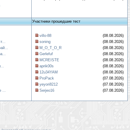
я
Участники прошедшие тест
villo-88
(08.08.2026)
...
soning
(08.08.2026)
ай...
M_O_T_O_R
(08.08.2026)
а...
Gerlefuf
(08.08.2026)
MCREISTE
(08.08.2026)
...
aprik00s
(08.08.2026)
12u34YAM
(08.08.2026)
ProPack
(07.08.2026)
yeyori8212
(07.08.2026)
 ...
Serjeo16
(07.08.2026)