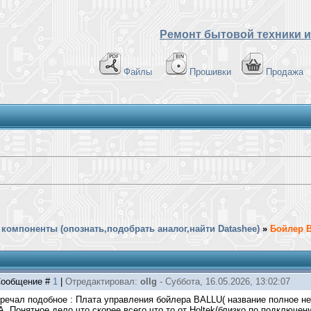
Ремонт бытовой техники и
Файлы
Прошивки
Продажа
компоненты (опознать,подобрать аналог,найти Datashee)
»
Бойлер B
| Сообщение #
1
|
Отредактировал:
ollg
-
Суббота, 16.05.2026, 13:02:07
речал подобное : Плата управления бойлера BALLU( название полное не 
онятное дело что скорее всего что то от Holtek(близко по подключения