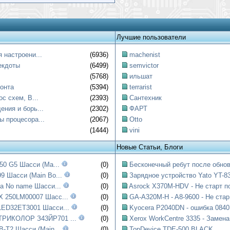
Лучшие пользователи
 настроени...
(6936)
machenist
екдоты
(6499)
semvictor
(5768)
ильшат
онта
(5394)
terrarist
ос схем, B...
(2393)
Сантехник
ния и борь...
(2302)
ФАРТ
ы процесора...
(2067)
Otto
(1444)
vini
Новые Статьи, Блоги
50 G5 Шасси (Ma...
(0)
Бесконечный ребут после обнов
 Шасси (Main Bo...
(0)
Зарядное устройство Yato YT-83
a No name Шасси...
(0)
Asrock X370M-HDV - Не старт по
 250LM00007 Шасс...
(0)
GA-A320M-H - A8-9600 - Не стар.
ED32ET3001 Шасси...
(0)
Kyocera P2040DN - ошибка 0840:
РИКОЛОР З43ЙР701 ...
(0)
Xerox WorkCentre 3335 - Замена.
-T2 Шасси (Main...
(0)
TopDevice TDE-500 BLACK