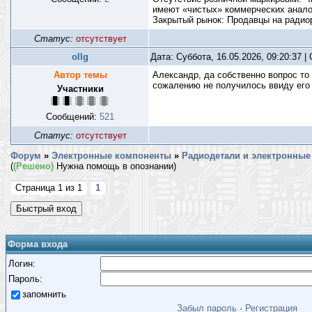
имеют «чистых» коммерческих анало
Закрытый рынок: Продавцы на радиор
Статус:
отсутствует
ollg
Дата: Суббота, 16.05.2026, 09:20:37 
Автор темы
Александр, да собственно вопрос то
сожалению не получилось ввиду его г
Участники
Сообщений:
521
Статус:
отсутствует
Форум
»
Электронные компоненты
»
Радиодетали и электронные 
(
(Решено)
Нужна помощь в опознании)
Страница
1
из
1
1
Форма входа
Логин:
Пароль:
запомнить
Забыл пароль
·
Регистрация