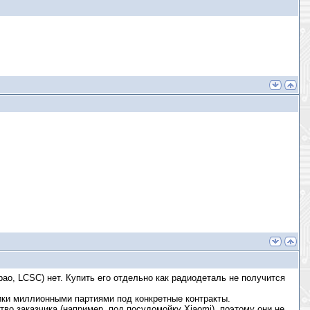
ao, LCSC) нет. Купить его отдельно как радиодеталь не получится
ки миллионными партиями под конкретные контракты.
во заказчика (например, под посудомойку Xiaomi), поэтому они не