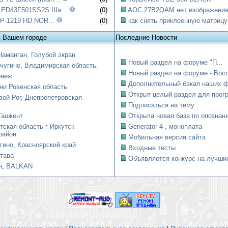
LED43F501SS2S Ша...
(0)
AOC 27B2QAM нет изображени
 SP-1219 HD NOR...
(0)
как снять приклеенную матрицу
в Вашем городе
Последние Новости
Наманган, Голубой экран
Новый раздел на форуме "П...
чугино, Владимирская область.
Новый раздел на форуме - Восст
онеж
Дополнительный бэкап наших ф
ни Ровенская область
Открыт целый раздел для прогр
вой Рог, Днепропетровская
Подписаться на тему
Ташкент
Открыта новая база по опознани
тская область г Иркутск
Generator-4 , моноплата
район
Мобильная версия сайта
гино, Красноярский край
Входные тесты
тава
Объявляется конкурс на лучшие
н
,
BALKAN