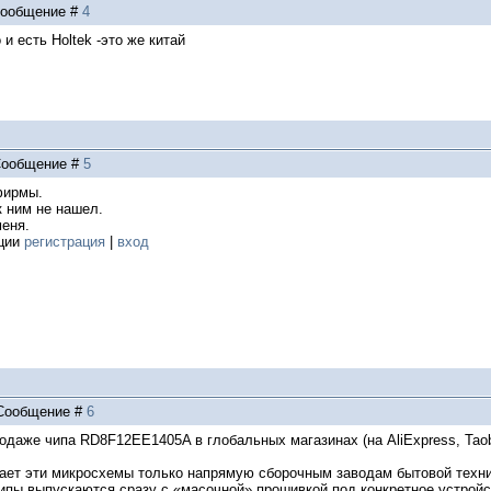
 Сообщение #
4
 и есть Holtek -это же китай
| Сообщение #
5
фирмы.
 ним не нашел.
меня.
ации
регистрация
|
вход
| Сообщение #
6
одаже чипа RD8F12EE1405A в глобальных магазинах (на AliExpress, Taob
ает эти микросхемы только напрямую сборочным заводам бытовой техни
ипы выпускаются сразу с «масочной» прошивкой под конкретное устройст