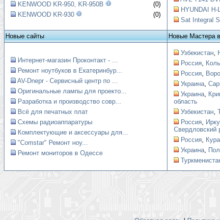
KENWOOD KR-950, KR-950B
(0)
HYUNDAI H-
KENWOOD KR-930
(0)
Sat Integral
Новые сайты
Новые Мастера 
Узбекистан
,
Интернет-магазин Проконтакт - ...
Россия
,
Коль
Ремонт ноутбуков в Екатеринбур...
Россия
,
Вор
AV-Dnepr - Сервисный центр по ...
Украина
,
Сар
Оригинальные лампы для проекто...
Украина
,
Кри
Разработка и производство совр...
область
Всё для печатных плат
Узбекистан
,
Схемы радиоаппаратуры
Россия
,
Ирку
Свердловский 
Комплектующие и аксессуары для...
Россия
,
Кура
"Comstar" Ремонт ноу...
Украина
,
Пол
Ремонт мониторов в Одессе
Туркмениста