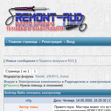
Главная страница
Регистрация
Вход
[
Новые сообщения
•
Правила форума
•
RSS
]
Страница
1
из
1
1
Модератор форума:
KleoM
,
VIKRYS
,
Asket
Форум
»
Электронные компоненты
»
Радиодетали и электронные 
(
(Решено)
Нужна помощь в опознании)
Бойлер Ballu опознать контроллер
ollg
Дата: Четверг, 14.05.2026, 15:25:32 
Автор темы
Приветствую. Мастера может кто вст
читаемым названием RD8F12EE1405A. П