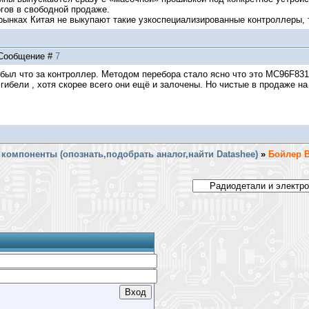
гов в свободной продаже.
ынках Китая не выкупают такие узкоспециализированные контроллеры, т
| Сообщение #
7
 был что за контроллер. Методом перебора стало ясно что это MC96F831
ибели , хотя скорее всего они ещё и залочены. Но чистые в продаже на
компоненты (опознать,подобрать аналог,найти Datashee)
»
Бойлер B