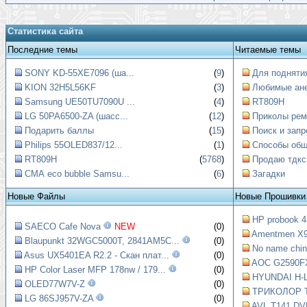
Статистика сайта
Последние темы
Читаемые темы
SONY KD-55XE7096 (ша...
(
9
)
Для поднятия
KION 32H5L56KF
(
3
)
Любимые ан
Samsung UE50TU7090U ...
(
4
)
RT809H
LG 50PA6500-ZA (шасс...
(
12
)
Приколы рем
Подарить баллы
(
15
)
Поиск и запр
Philips 55OLED837/12...
(
1
)
Способы обще
RT809H
(
5768
)
Продаю тдкс
СМА eco bubble Samsu...
(
6
)
Загадки
Новые Файлы
Новые Прошивки
HP probook 4
SAECO Cafe Nova
NEW
(0)
Amentmen X99
Blaupunkt 32WGC5000T, 2841AM5C...
(0)
No name chin
Asus UX5401EA R2.2 - Скан плат...
(0)
AOC G2590FX
HP Color Laser MFP 178nw / 179...
(0)
HYUNDAI H-L
OLED77W7V-Z
(0)
ТРИКОЛОР Т
LG 86SJ957V-ZA
(0)
AVL T141 DVB