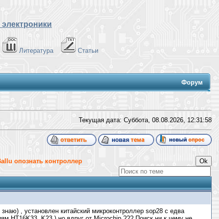
 электроники
Литература
Статьи
Форум
Текущая дата: Суббота, 08.08.2026,
12:31:59
allu опознать контроллер
знаю) , установлен китайский микроконтроллер sop28 с едва
м HT16K33, K23,) но вдруг от Microchip ??? Поиск ни к чему не