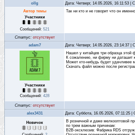
ollg
Дата: Четверг, 14.05.2026, 16:11:53 |
Автор темы
Так ни кто и не говорит что он именно
Участники
Сообщений:
521
Статус:
отсутствует
adam7
Дата: Четверг, 14.05.2026, 23:14:37 
Нашел у китайцев три образца этой 
К сожалению, ни фирму ни даташит к
Может кто-нибудь будет удачливее 
Скачать файл можно после регистр
Участники
Сообщений:
428
Статус:
отсутствует
alex3431
Дата: Суббота, 16.05.2026, 07:11:25 
В розничной и даже мелкооптовой пр
Новичок
по трем важным причинам:
B2B-эксклюзив: Фабрика RDS отгруж
Сообщений:
2
Отсутствие розничной маркировки: Ч