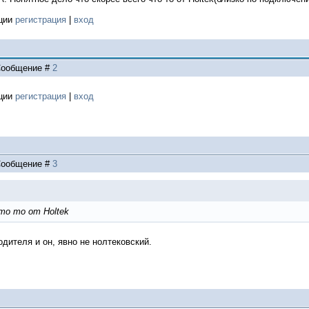
ации
регистрация
|
вход
| Сообщение #
2
ации
регистрация
|
вход
| Сообщение #
3
то то от Holtek
одителя и он, явно не нолтековский.