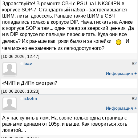
Здравствуйте! В ремонте СВЧ с PSU на LNK364PN в
корпусе SOP-7. Стандартный набор - застрелившаяся
ШИМ, литы, дроссель. Раньше такие ШИМ в СВЧ
попадались только в корпусе DIP. Начал искать на Алике
в корпусе SOP а там... один товар за зверский ценник. Да
и в DIP корпусе по пальцам пересчитать. Куда они все
делись? Их раньше как грязи было и за копейки
И
чем можно её заменить из легкодоступного?
[10.06.2026, 12:47]
bav
#
2
Информация +
«ЧИП и ДИП» смотрел?
[10.06.2026, 13:23]
skolin
#
3
Информация +
А у нас купить в лом. На озоне только одна страница с
разными ценами от 105р. и выше. Как говориться хоть
лопатой....