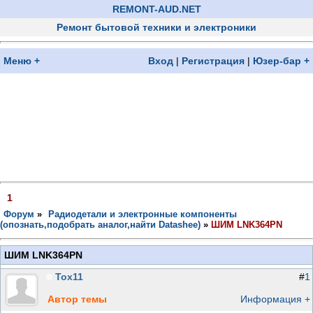
REMONT-AUD.NET
Ремонт бытовой техники и электроники
Меню +
Вход
|
Регистрация
|
Юзер-бар +
1
Форум
»
Радиодетали и электронные компоненты
(опознать,подобрать аналог,найти Datashee)
»
ШИМ LNK364PN
ШИМ LNK364PN
Тох11
#
1
Автор темы
Информация +