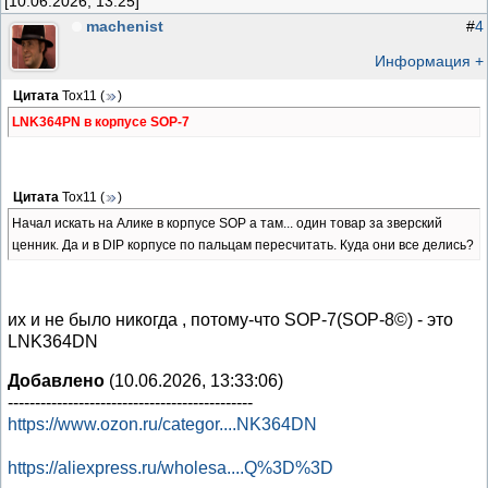
[10.06.2026, 13:25]
machenist
#
4
Информация +
Цитата
Тох11
(
)
LNK364PN в корпусе SOP-7
Цитата
Тох11
(
)
Начал искать на Алике в корпусе SOP а там... один товар за зверский
ценник. Да и в DIP корпусе по пальцам пересчитать. Куда они все делись?
их и не было никогда , потому-что SOP-7(SOP-8©) - это
LNK364DN
Добавлено
(10.06.2026, 13:33:06)
---------------------------------------------
https://www.ozon.ru/categor....NK364DN
https://aliexpress.ru/wholesa....Q%3D%3D