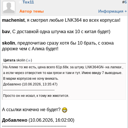
Тох11
#
6
Автор темы
Информация +
machenist
, я смотрел любые LNK364 во всех корпусах!
bav
, С доставкой одна штучка как 10 с китая будет)
skolin
, предпочитаю сразу хотя бы 10 брать, с озона
дороже чем с Алика будет!
Цитата
skolin
(
)
На Алике то же есть, цена всего 61р.68к. за штуку. LNK364GN- на лапках ,
а если через отверстия то как грязи и там и тут. Имею ввиду 7 выводные.
В марки корпусов не хочу вникать.
Добавлено (10.06.2026, 13:35:47)
---------------------------------------------
Просто он не искал, к тому же жмотится.
А ссылки кочечно не будет?
Добавлено
(10.06.2026, 16:02:00)
---------------------------------------------