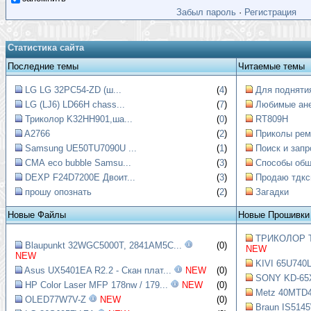
Забыл пароль
·
Регистрация
Статистика сайта
Последние темы
Читаемые темы
LG LG 32PC54-ZD (ш...
(
4
)
Для поднятия
LG (LJ6) LD66H chass...
(
7
)
Любимые ан
Триколор K32HH901,ша...
(
0
)
RT809H
A2766
(
2
)
Приколы рем
Samsung UE50TU7090U ...
(
1
)
Поиск и запр
СМА eco bubble Samsu...
(
3
)
Способы обще
DEXP F24D7200E Двоит...
(
3
)
Продаю тдкс
прошу опознать
(
2
)
Загадки
Новые Файлы
Новые Прошивки
ТРИКОЛОР Т
Blaupunkt 32WGC5000T, 2841AM5C...
(0)
NEW
NEW
KIVI 65U740L
Asus UX5401EA R2.2 - Скан плат...
NEW
(0)
SONY KD-65X
HP Color Laser MFP 178nw / 179...
NEW
(0)
Metz 40MTD4
OLED77W7V-Z
NEW
(0)
Braun IS5145