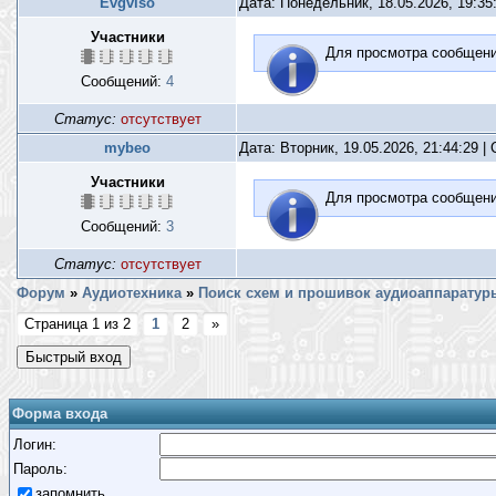
Evgviso
Дата: Понедельник, 18.05.2026, 19:3
Участники
Для просмотра сообщен
Сообщений:
4
Статус:
отсутствует
mybeo
Дата: Вторник, 19.05.2026, 21:44:29 
Участники
Для просмотра сообщен
Сообщений:
3
Статус:
отсутствует
Форум
»
Аудиотехника
»
Поиск схем и прошивок аудиоаппаратур
Страница
1
из
2
1
2
»
Форма входа
Логин:
Пароль:
запомнить