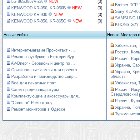
LG 86SJ957V-ZA
NEW
(0)
Brother DCP 
KENWOOD KR-950, KR-950B
NEW
(0)
Sony KLV-40B
KENWOOD KR-930
NEW
(0)
SAMSUNG LE4
KENWOOD KR-850, KR-865G
NEW
(0)
KHONS G2Y Ш
Новые сайты
Новые Мастера 
Узбекистан
,
Интернет-магазин Проконтакт - ...
Россия
,
Коль
Ремонт ноутбуков в Екатеринбур...
Россия
,
Вор
AV-Dnepr - Сервисный центр по ...
Украина
,
Сар
Оригинальные лампы для проекто...
Украина
,
Кри
Разработка и производство совр...
область
Всё для печатных плат
Узбекистан
,
Схемы радиоаппаратуры
Россия
,
Ирку
Свердловский 
Комплектующие и аксессуары для...
Россия
,
Кура
"Comstar" Ремонт ноу...
Украина
,
Пол
Ремонт мониторов в Одессе
Туркмениста