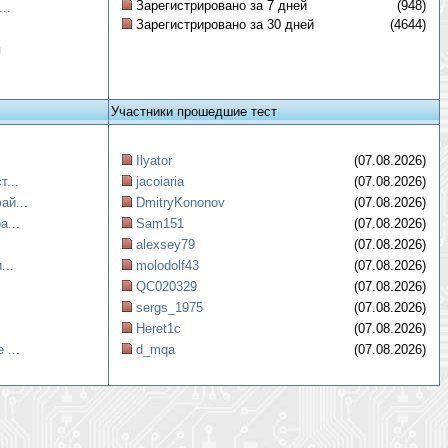
Зарегистрировано за 7 дней
(948)
..
Зарегистрировано за 30 дней
(4644)
я
Участники прошедшие тест
Ilyator
(07.08.2026)
...
jacoiaria
(07.08.2026)
ай...
DmitryKononov
(07.08.2026)
а...
Sam151
(07.08.2026)
alexsey79
(07.08.2026)
...
molodolf43
(07.08.2026)
QC020329
(07.08.2026)
sergs_1975
(07.08.2026)
Heret1c
(07.08.2026)
 ...
d_mqa
(07.08.2026)