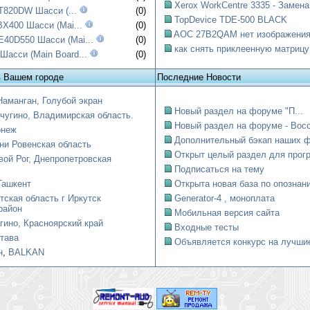
Xerox WorkCentre 3335 - Замена.
T820DW Шасси (...
(0)
TopDevice TDE-500 BLACK
X400 Шасси (Mai...
(0)
AOC 27B2QAM нет изображени
0D550 Шасси (Mai...
(0)
как снять приклеенную матрицу
асси (Main Board...
(0)
в Вашем городе
Последние Новости
Наманган, Голубой экран
Новый раздел на форуме "П...
чугино, Владимирская область.
Новый раздел на форуме - Восст
онеж
Дополнительный бэкап наших ф
ни Ровенская область
Открыт целый раздел для прогр
вой Рог, Днепропетровская
Подписаться на тему
Ташкент
Открыта новая база по опознани
тская область г Иркутск
Generator-4 , моноплата
район
Мобильная версия сайта
гино, Красноярский край
Входные тесты
тава
Объявляется конкурс на лучшие
н
,
BALKAN