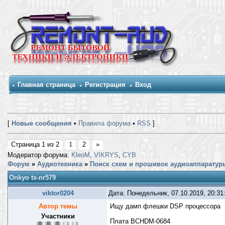
Главная страница
Регистрация
Вход
[
Новые сообщения
•
Правила форума
•
RSS
]
Страница
1
из
2
1
2
»
Модератор форума:
KleoM
,
VIKRYS
,
CYB
Форум
»
Аудиотехника
»
Поиск схем и прошивок аудиоаппаратур
Onkyo tx-nr579
viktor0204
Дата: Понедельник, 07.10.2019, 20:3
Автор темы
Ищу дамп флешки DSP процессора
Участники
Плата BCHDM-0684