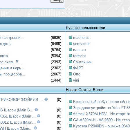
Лучшие пользователи
 настроени...
(6936)
machenist
екдоты
(6499)
semvictor
(5764)
ильшат
онта
(5394)
terrarist
ос схем, B...
(2393)
Сантехник
ния и борь...
(2302)
ФАРТ
ы процесора...
(2067)
Otto
(1444)
vini
Новые Статьи, Блоги
РИКОЛОР З43ЙР701 ...
(0)
Бесконечный ребут после обнов
Зарядное устройство Yato YT-83
B Шасси (Main B...
(0)
Asrock X370M-HDV - Не старт по
85L Шасси (Main ...
(0)
GA-A320M-H - A8-9600 - Не стар.
001Z Шасси (Main...
(0)
Kyocera P2040DN - ошибка 0840:
WH Шасси (Main...
(0)