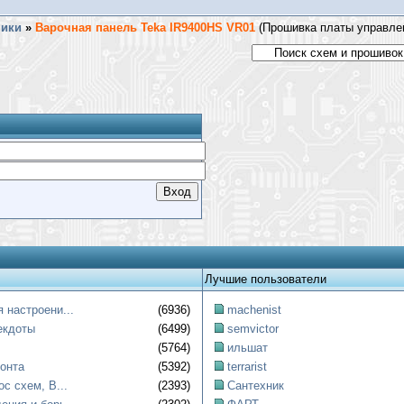
ники
»
Варочная панель Teka IR9400HS VR01
(Прошивка платы управле
Лучшие пользователи
 настроени...
(6936)
machenist
екдоты
(6499)
semvictor
(5764)
ильшат
онта
(5392)
terrarist
ос схем, B...
(2393)
Сантехник