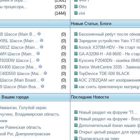
ния и борь...
(2302)
ФАРТ
ы процесора...
(2067)
Otto
(1444)
vini
Новые Статьи, Блоги
B Шасси (Main B...
(0)
Бесконечный ребут после обнов
85L Шасси (Main ...
(0)
Зарядное устройство Yato YT-83
001Z Шасси (Main...
(0)
Asrock X370M-HDV - Не старт по
WH Шасси (Main...
(0)
GA-A320M-H - A8-9600 - Не стар.
T820DW Шасси (...
(0)
Kyocera P2040DN - ошибка 0840:
X400 Шасси (Mai...
(0)
Xerox WorkCentre 3335 - Замена.
0D550 Шасси (Mai...
(0)
TopDevice TDE-500 BLACK
асси (Main Board...
(0)
AOC 27B2QAM нет изображени
 Шасси (Main Boa...
(0)
как снять приклеенную матрицу
в Вашем городе
Последние Новости
Наманган, Голубой экран
Новый раздел на форуме "П...
чугино, Владимирская область.
Новый раздел на форуме - Восст
онеж
Дополнительный бэкап наших ф
ни Ровенская область
Открыт целый раздел для прогр
вой Рог, Днепропетровская
Подписаться на тему