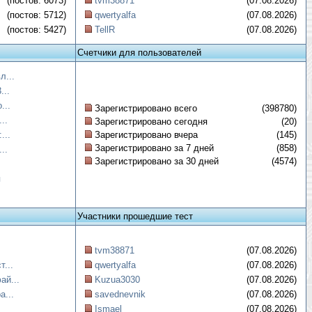
(постов: 6073)
tvm38871
(07.08.2026)
(постов: 5712)
qwertyalfa
(07.08.2026)
(постов: 5427)
TellR
(07.08.2026)
Счетчики для пользователей
л...
...
...
Зарегистрировано всего
(398780)
..
Зарегистрировано сегодня
(20)
...
Зарегистрировано вчера
(145)
Зарегистрировано за 7 дней
(858)
..
Зарегистрировано за 30 дней
(4574)
я
Участники прошедшие тест
tvm38871
(07.08.2026)
...
qwertyalfa
(07.08.2026)
ай...
Kuzua3030
(07.08.2026)
а...
savednevnik
(07.08.2026)
Ismael
(07.08.2026)