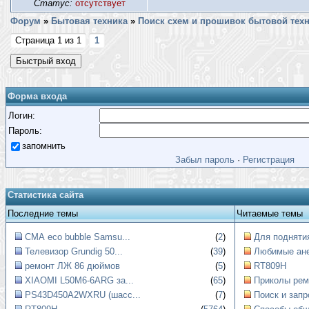
Статус:
отсутствует
Форум
»
Бытовая техника
»
Поиск схем и прошивок бытовой тех
Страница
1
из
1
1
Форма входа
Логин:
Пароль:
запомнить
Забыл пароль
·
Регистрация
Статистика сайта
Последние темы
Читаемые темы
СМА eco bubble Samsu...
(
2
)
Для поднятия
Телевизор Grundig 50...
(
39
)
Любимые ан
ремонт ЛЖ 86 дюймов
(
5
)
RT809H
XIAOMI L50M6-6ARG за...
(
65
)
Приколы рем
PS43D450A2WXRU (шасс...
(
7
)
Поиск и запр