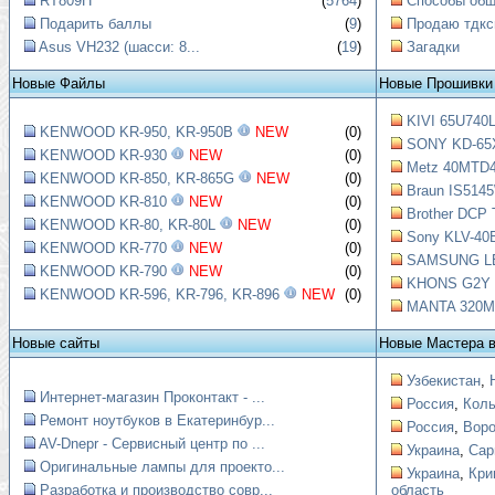
RT809H
(
5764
)
Способы обще
Подарить баллы
(
9
)
Продаю тдкс
Asus VH232 (шасси: 8...
(
19
)
Загадки
Новые Файлы
Новые Прошивки
KIVI 65U740L
KENWOOD KR-950, KR-950B
NEW
(0)
SONY KD-65X
KENWOOD KR-930
NEW
(0)
Metz 40MTD4
KENWOOD KR-850, KR-865G
NEW
(0)
Braun IS5145
KENWOOD KR-810
NEW
(0)
Brother DCP 
KENWOOD KR-80, KR-80L
NEW
(0)
Sony KLV-40B
KENWOOD KR-770
NEW
(0)
SAMSUNG LE4
KENWOOD KR-790
NEW
(0)
KHONS G2Y Ш
KENWOOD KR-596, KR-796, KR-896
NEW
(0)
MANTA 320M9
Новые сайты
Новые Мастера 
Узбекистан
,
Интернет-магазин Проконтакт - ...
Россия
,
Коль
Ремонт ноутбуков в Екатеринбур...
Россия
,
Вор
AV-Dnepr - Сервисный центр по ...
Украина
,
Сар
Оригинальные лампы для проекто...
Украина
,
Кри
Разработка и производство совр...
область