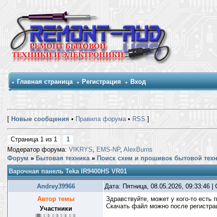
Главная страница
Регистрация
Вход
[
Новые сообщения
•
Правила форума
•
RSS
]
Страница
1
из
1
1
Модератор форума:
VIKRYS
,
EMS-NP
,
AlexBurns
Форум
»
Бытовая техника
»
Поиск схем и прошивок бытовой тех
Варочная панель Teka IR9400HS VR01
Andrey39966
Дата: Пятница, 08.05.2026, 09:33:46 
Автор темы
Здравствуйте, может у кого-то есть
Скачать файл можно после регистр
Участники