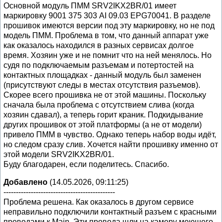
Основной модуль ПММ SRV2IKX2BR/01 имеет
маркировку 9001 375 303 AI 09.03 EPG70041. В разделе
прошивок имеются версии под эту маркировку, но не под
модель ПММ. Проблема в том, что данный аппарат уже
как оказалось находился в разных сервисах долгое
время. Хозяин уже и не помнит что на ней менялось. Но
судя по подключаемым разъемам и потертостей на
контактных площадках - данный модуль был заменен
(присутствуют следы в местах отсутствия разъемов).
Скорее всего прошивка не от этой машины. Поскольку
сначала была проблема с отсутствием слива (когда
хозяин сдавал), а теперь горит краник. Подкидывание
других прошивок от этой платформы (а не от модели)
привело ПММ в чувство. Однако теперь набор воды идёт,
но следом сразу слив. Хочется найти прошивку именно от
этой модели SRV2IKX2BR/01.
Буду благодарен, если поделитесь. Спасибо.
Добавлено
(14.05.2026, 09:11:25)
---------------------------------------------
Проблема решена. Как оказалось в другом сервисе
неправильно подключили контактный разъем с красными
проводами к Main. Эти провода шли на камеру моющего