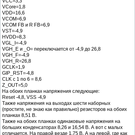
VCC=3,3
VCore=1,8
VDD=16,6
VCOM=6,9
VCOM FB и R FB=6,9
VST=-4,9
HVDD=8,3
VGL_I=-4,9
VGH_E и _O= переключается от -4,9 до 26,8
VGH_F=-4,9
VGH_R=26,8
GCLK=1,9
GIP_RST=-4,8
CLK с 1 по 6 = 8,6
Z_OUT=5,0
На обоих планках напряжения следующие:
Reset -4,8, VSS -4,9
Также напряжения на выходах шести наборных
(простите, не знаю как правильно) резисторов на обоих
планках 8,51 В.
Также на обоих планках одинаковые напряжения на
больших конденсаторах 8,26 и 16,54 В. А вот с малых
отличается. На правой везде 1,75 В. А на левой, где как