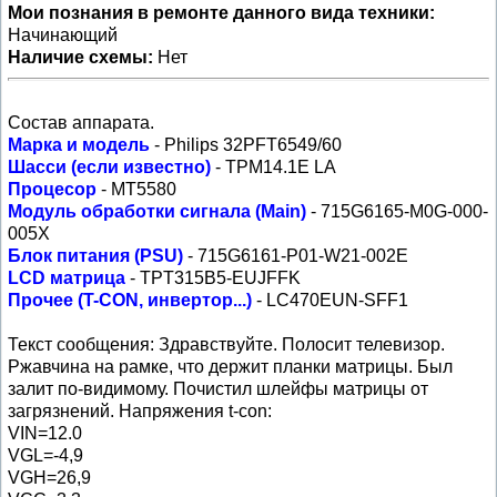
Мои познания в ремонте данного вида техники:
Начинающий
Наличие схемы:
Нет
Состав аппарата.
Марка и модель
- Philips 32PFT6549/60
Шасси (если известно)
- TPM14.1E LA
Процесор
- MT5580
Модуль обработки сигнала (Main)
- 715G6165-M0G-000-
005X
Блок питания (PSU)
- 715G6161-P01-W21-002E
LCD матрица
- TPT315B5-EUJFFK
Прочее (T-CON, инвертор...)
- LC470EUN-SFF1
Текст сообщения: Здравствуйте. Полосит телевизор.
Ржавчина на рамке, что держит планки матрицы. Был
залит по-видимому. Почистил шлейфы матрицы от
загрязнений. Напряжения t-con:
VIN=12.0
VGL=-4,9
VGH=26,9