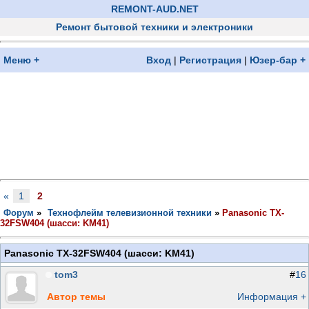
REMONT-AUD.NET
Ремонт бытовой техники и электроники
Меню +
Вход
|
Регистрация
|
Юзер-бар +
«
1
2
Форум
»
Технофлейм телевизионной техники
»
Panasonic TX-
32FSW404 (шасси: KM41)
Panasonic TX-32FSW404 (шасси: KM41)
tom3
#
16
Автор темы
Информация +