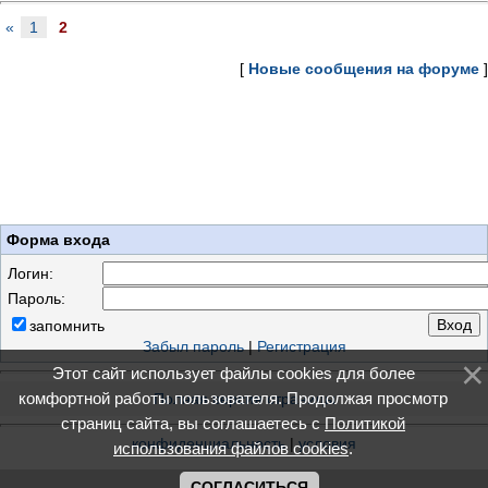
«
1
2
[
Новые сообщения на форуме
]
Форма входа
Логин:
Пароль:
запомнить
Забыл пароль
|
Регистрация
Этот сайт использует файлы cookies для более
комфортной работы пользователя. Продолжая просмотр
Полная версия страницы
страниц сайта, вы соглашаетесь с
Политикой
конфиденциальность
|
условия
использования файлов cookies
.
СОГЛАСИТЬСЯ