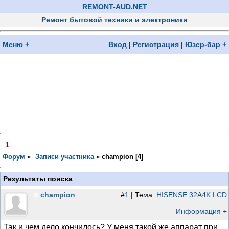
REMONT-AUD.NET
Ремонт бытовой техники и электроники
Меню +
Вход
|
Регистрация
|
Юзер-бар +
1
Форум
»
Записи участника
»
champion [
4
]
Результаты поиска
champion
#
1
| Тема:
HISENSE 32A4K LCD
Информация +
Так и чем дело кончилось? У меня такой же аппарат при