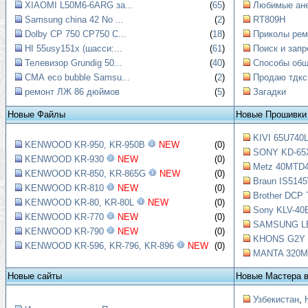
XIAOMI L50M6-6ARG за...
(
65
)
Любимые ан
Samsung china 42 No ...
(
2
)
RT809H
Dolby CP 750 CP750 C...
(
18
)
Приколы рем
HI 55usy151x (шасси:...
(
61
)
Поиск и запр
Телевизор Grundig 50...
(
40
)
Способы обще
СМА eco bubble Samsu...
(
2
)
Продаю тдкс
ремонт ЛЖ 86 дюймов
(
5
)
Загадки
Новые Файлы
Новые Прошивки
KIVI 65U740L
KENWOOD KR-950, KR-950B
NEW
(0)
SONY KD-65X
KENWOOD KR-930
NEW
(0)
Metz 40MTD4
KENWOOD KR-850, KR-865G
NEW
(0)
Braun IS5145
KENWOOD KR-810
NEW
(0)
Brother DCP 
KENWOOD KR-80, KR-80L
NEW
(0)
Sony KLV-40B
KENWOOD KR-770
NEW
(0)
SAMSUNG LE4
KENWOOD KR-790
NEW
(0)
KHONS G2Y Ш
KENWOOD KR-596, KR-796, KR-896
NEW
(0)
MANTA 320M9
Новые сайты
Новые Мастера 
Узбекистан
,