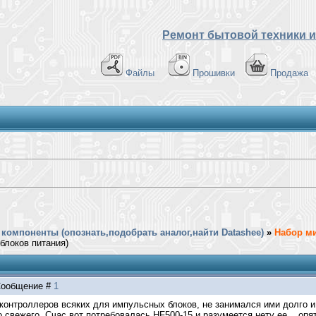
Ремонт бытовой техники и
Файлы
Прошивки
Продажа
компоненты (опознать,подобрать аналог,найти Datashee)
»
Набор м
блоков питания)
| Сообщение #
1
контроллеров всяких для импульсных блоков, не занимался ими долго и 
 свежего. Счас вот потребовалась HF500-15 и разумеется нету ее... опя