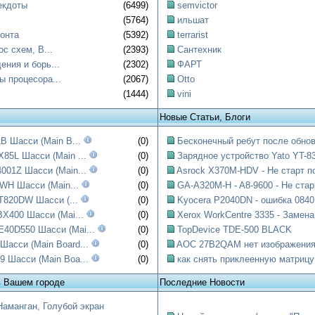
екдоты
(6499)
semvictor
(5764)
ильшат
онта
(5392)
terrarist
ос схем, B...
(2393)
Сантехник
ния и борь...
(2302)
ФАРТ
ы процесора...
(2067)
Otto
(1444)
vini
Новые Статьи, Блоги
B Шасси (Main B...
(0)
Бесконечный ребут после обнов
85L Шасси (Main ...
(0)
Зарядное устройство Yato YT-83
001Z Шасси (Main...
(0)
Asrock X370M-HDV - Не старт по
WH Шасси (Main...
(0)
GA-A320M-H - A8-9600 - Не стар.
T820DW Шасси (...
(0)
Kyocera P2040DN - ошибка 0840:
X400 Шасси (Mai...
(0)
Xerox WorkCentre 3335 - Замена.
0D550 Шасси (Mai...
(0)
TopDevice TDE-500 BLACK
асси (Main Board...
(0)
AOC 27B2QAM нет изображени
 Шасси (Main Boa...
(0)
как снять приклеенную матрицу
в Вашем городе
Последние Новости
Наманган, Голубой экран