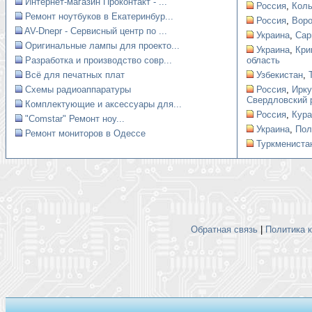
Интернет-магазин Проконтакт - ...
Россия
,
Коль
Ремонт ноутбуков в Екатеринбур...
Россия
,
Вор
AV-Dnepr - Сервисный центр по ...
Украина
,
Сар
Оригинальные лампы для проекто...
Украина
,
Кри
Разработка и производство совр...
область
Всё для печатных плат
Узбекистан
,
Схемы радиоаппаратуры
Россия
,
Ирку
Свердловский 
Комплектующие и аксессуары для...
Россия
,
Кура
"Comstar" Ремонт ноу...
Украина
,
Пол
Ремонт мониторов в Одессе
Туркмениста
Обратная связь
|
Политика 