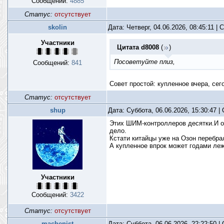
Сообщений:
4885
Статус:
отсутствует
skolin
Дата: Четверг, 04.06.2026, 08:45:11 |
Участники
Цитата
d8008
(
)
Посоветуйте плиз,
Сообщений:
841
Совет простой: купленное вчера, сег
Статус:
отсутствует
shup
Дата: Суббота, 06.06.2026, 15:30:47 
Этих ШИМ-контроллеров десятки.И он
дело.
Кстати китайцы уже на Озон перебра
А купленное впрок может годами лежа
Участники
Сообщений:
3422
Статус:
отсутствует
machenist
Дата: Суббота, 06.06.2026, 22:22:50 