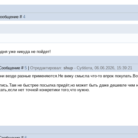
 Сообщение #
4
одня уже никуда не пойдет!
| Сообщение #
5
|
Отредактировал:
shup
-
Суббота, 06.06.2026, 15:39:21
и везде разные применяются.Не вижу смысла что-то впрок покупать.Во
лись.Там не быстрее посылка придёт,но может быть даже дешевле чем 
ть,если нет точной конкретики того,что нужно.
| Сообщение #
6