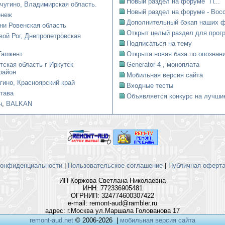
Новый раздел на форуме "П...
чугино, Владимирская область.
Новый раздел на форуме - Восст
онеж
Дополнительный бэкап наших ф
ни Ровенская область
Открыт целый раздел для прогр
вой Рог, Днепропетровская
Подписаться на тему
Ташкент
Открыта новая база по опознани
тская область г Иркутск
Generator-4 , моноплата
район
Мобильная версия сайта
гино, Красноярский край
Входные тесты
тава
Объявляется конкурс на лучшие
н
,
BALKAN
конфиденциальности
|
Пользовательское соглашение
|
Публичная оферта 
ИП Коржова Светлана Николаевна
ИНН: 772336905481
ОГРНИП: 324774600307422
e-mail: remont-aud@rambler.ru
адрес: г.Москва ул.Маршала Голованова 17
remont-aud.net
© 2006-2026
|
мобильная версия сайта