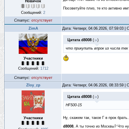
Новичок
Посоветуйте плиз, те кто активно им
Сообщений:
2
Статус:
отсутствует
ZimA
Дата: Четверг, 04.06.2026, 07:59:03 
Цитата
d8008
(
)
что прикупить впрок из числа тех
Участники
Сообщений:
1712
Статус:
отсутствует
Zloy_zp
Дата: Четверг, 04.06.2026, 08:33:59 
Цитата
d8008
(
)
HF500-15
Ну, скажем так, такое Г в прок брать..
Участники
d8008
, А ты точно из Москвы? Что н