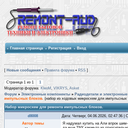
Главная страница
Регистрация
Вход
[
Новые сообщения
•
Правила форума
•
RSS
]
Страница
1
из
1
1
Модератор форума:
KleoM
,
VIKRYS
,
Asket
Форум
»
Электронные компоненты
»
Радиодетали и электронные 
импульсных блоков.
(набор из ходовых микросхем для импульсных 
Набор микросхем для ремонта импульсных блоков.
d8008
Дата: Четверг, 04.06.2026, 02:47:36 
Автор темы
Я надумал купить на Али впрок шим-
да еще TNY какие-то из относительно