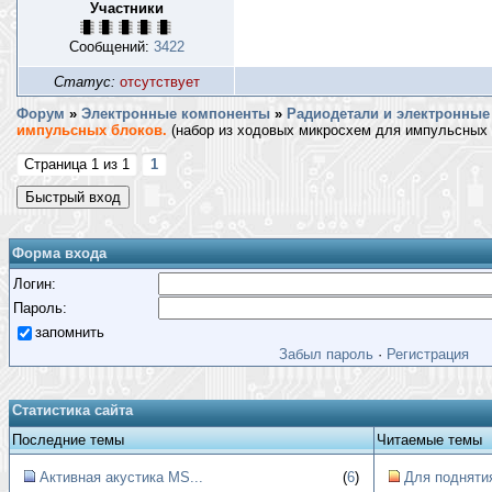
Участники
Сообщений:
3422
Статус:
отсутствует
Форум
»
Электронные компоненты
»
Радиодетали и электронные 
импульсных блоков.
(набор из ходовых микросхем для импульсных 
Страница
1
из
1
1
Форма входа
Логин:
Пароль:
запомнить
Забыл пароль
·
Регистрация
Статистика сайта
Последние темы
Читаемые темы
Активная акустика MS...
(
6
)
Для поднятия