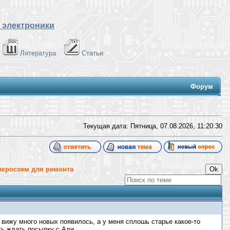
 электроники
Литература
Статьи
Форум
Текущая дата: Пятница, 07.08.2026,
11:20:31
икросхем для ремонта
вижу много новых появилось, а у меня сплошь старье какое-то
ть ждать посылку с Али.