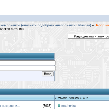
компоненты (опознать,подобрать аналог,найти Datashee)
»
Набор м
блоков питания)
Лучшие пользователи
 настроени...
(6936)
machenist