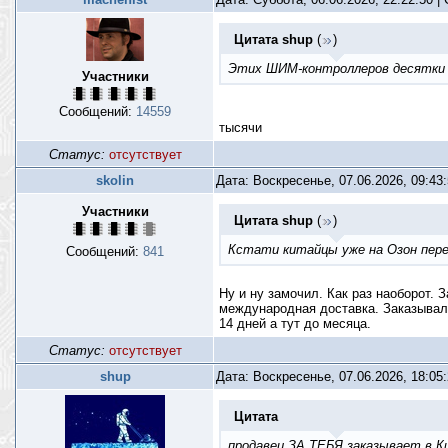
Цитата
shup
(
)
Этих ШИМ-контроллеров десятки
Участники
Сообщений:
14559
тысячи
Статус:
отсутствует
skolin
Дата: Воскресенье, 07.06.2026, 09:43
Участники
Цитата
shup
(
)
Кстати китайцы уже на Озон пере
Сообщений:
841
Ну и ну замочил. Как раз наоборот. 
международная доставка. Заказывал 
14 дней а тут до месяца.
Статус:
отсутствует
shup
Дата: Воскресенье, 07.06.2026, 18:05
Цитата
продавец ЗА ТЕБЯ заказывает в К