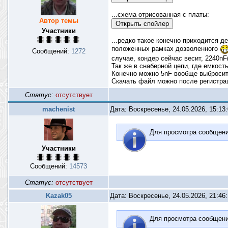
...схема отрисованная с платы:
Автор темы
Участники
...редко такое конечно приходится д
положенных рамках дозволенного
Сообщений:
1272
случае, кондер сейчас весит, 2240nF
Так же в снаберной цепи, где емкость
Конечно можно 5nF вообще выбросить
Скачать файл можно после регистр
Статус:
отсутствует
machenist
Дата: Воскресенье, 24.05.2026, 15:13
Для просмотра сообщен
Участники
Сообщений:
14573
Статус:
отсутствует
Kazak05
Дата: Воскресенье, 24.05.2026, 21:46
Для просмотра сообщен