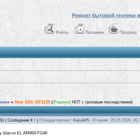
Ремонт бытовой техники и
Файлы
Прошивки
Продажа
хники
»
Sber SDX-32F2139
(
(Решено)
HOT с грозовым последствием)
:51 | Сообщение #
1
|
Отредактировал:
Kazak05
-
Вторник, 26.05.2026, 06:
ту Шасси EL.AM950-FG48