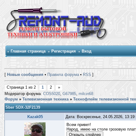
Главная страница
Регистрация
Вход
[
Новые сообщения
•
Правила форума
•
RSS
]
Страница
1
из
2
1
2
»
Модератор форума:
COS5020
,
G67985
,
milcin68
Форум
»
Телевизионная техника
»
Технофлейм телевизионной те
Sber SDX-32F2139
Kazak05
Дата: Воскресенье, 24.05.2026, 13:19
Всем привет!
Народ, имею на столе грозовую пла