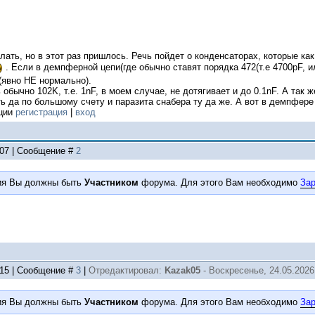
елать, но в этот раз пришлось. Речь пойдет о конденсаторах, которые к
. Если в демпферной цепи(где обычно ставят порядка 472(т.е 4700pF, и
(явно НЕ нормально).
 обычно 102K, т.е. 1nF, в моем случае, не дотягивает и до 0.1nF. А так ж
 да по большому счету и паразита снабера ту да же. А вот в демпфере
ации
регистрация
|
вход
:07 | Сообщение #
2
ия Вы должны быть
Участником
форума. Для этого Вам необходимо
Зар
:15 | Сообщение #
3
|
Отредактировал:
Kazak05
-
Воскресенье, 24.05.2026
ия Вы должны быть
Участником
форума. Для этого Вам необходимо
Зар