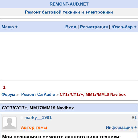
REMONT-AUD.NET
Ремонт бытовой техники и электроники
Меню +
Вход
|
Регистрация
|
Юзер-бар +
1
Форум
»
Ремонт CarAudio
»
CY17/CY17+, MM17/MM19 Navibox
CY17/CY17+, MM17/MM19 Navibox
marky__1991
#
1
Автор темы
Информация +
Мои познания в ремонте данного вида техники: