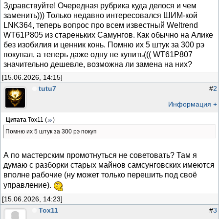
Здравствуйте! Очередная рубрика куда делося и чем
заменить))) Только недавно интересовался ШИМ-кой
LNK364, теперь вопрос про всем известный Weltrend
WT61P805 из стареньких Самунгов. Как обычно на Алике
без изобилия и ценник конь. Помню их 5 штук за 300 рэ
покупал, а теперь даже одну не купить((( WT61P807
значительно дешевле, возможна ли замена на них?
[15.06.2026, 14:15]
tutu7
#
2
Информация +
Цитата
Тох11
(
)
Помню их 5 штук за 300 рэ покуп
А по мастерским промотнуться не советовать? Там я
думаю с разборки старых майнов самсунговских имеются
вполне рабочие (ну может только перешить под своё
управление).
[15.06.2026, 14:23]
Тох11
#
3